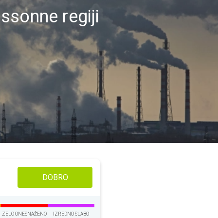
ssonne regiji
DOBRO
ZELO ONESNAŽENO
IZREDNO SLABO