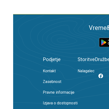
Vreme&R
Podjetje
Storitve
Družb
Kontakt
Nalagalec
Zasebnost
Pravne informacije
Izjava o dostopnosti