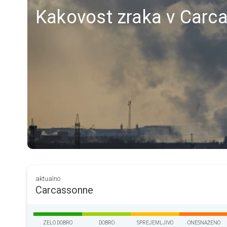
Kakovost zraka v Carca
aktualno
Carcassonne
ZELO DOBRO
DOBRO
SPREJEMLJIVO
ONESNAŽENO