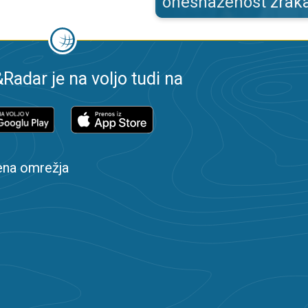
onesnaženost zrak
adar je na voljo tudi na
ena omrežja