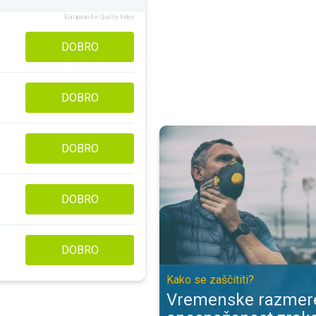
European Air Quality Index
DOBRO
DOBRO
Vremenske razmere in onesnaženo
DOBRO
DOBRO
DOBRO
Kako se zaščititi?
Vremenske razmere