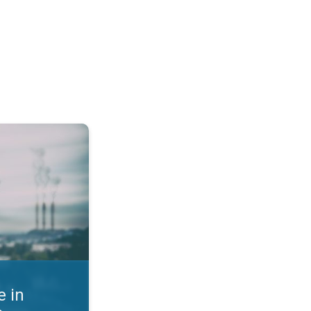
st zraka. Kako se zaščititi?. . .
 in