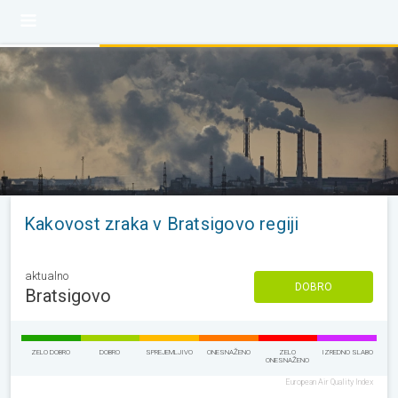
Kakovost zraka v Bratsigovo regiji
aktualno
DOBRO
Bratsigovo
ZELO DOBRO
DOBRO
SPREJEMLJIVO
ONESNAŽENO
ZELO
IZREDNO SLABO
ONESNAŽENO
European Air Quality Index