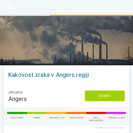
Kakovost zraka v Angers regiji
aktualno
DOBRO
Angers
ZELO DOBRO
DOBRO
SPREJEMLJIVO
ONESNAŽENO
ZELO
IZREDNO SLABO
ONESNAŽENO
European Air Quality Index