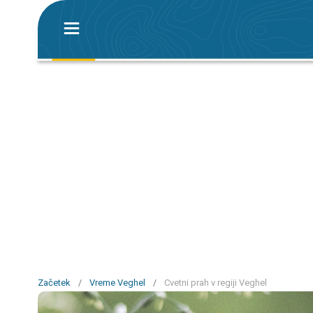
Začetek
/
Vreme Veghel
/
Cvetni prah v regiji Veghel