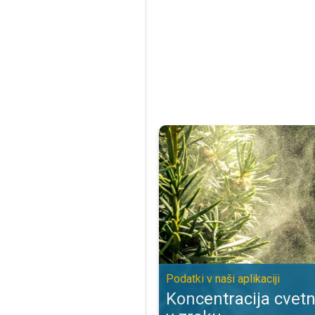
Koncentracija cvetnega prahu v zra
Podatki v naši aplikaciji
Koncentracija cvet