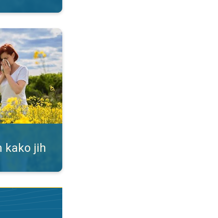
ti. Alergija na cvetni prah. . .
 kako jih