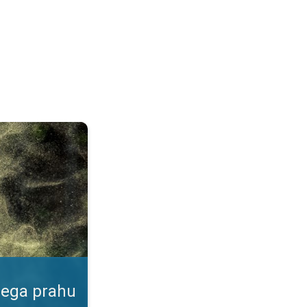
ku. Podatki v naši aplikaciji. . .
nega prahu