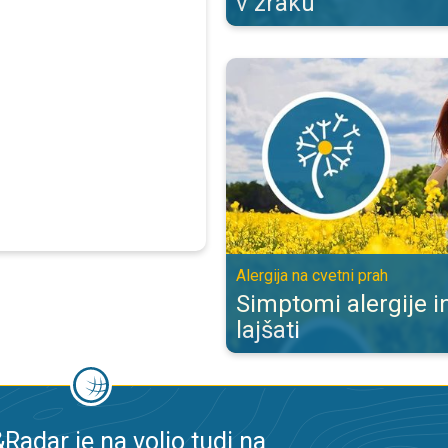
v zraku
Simptomi alergije in kako jih lajša
Alergija na cvetni prah
Simptomi alergije in
lajšati
adar je na voljo tudi na