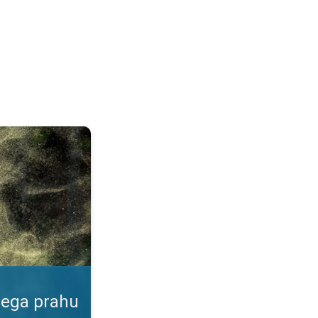
ku. Podatki v naši aplikaciji. . .
nega prahu