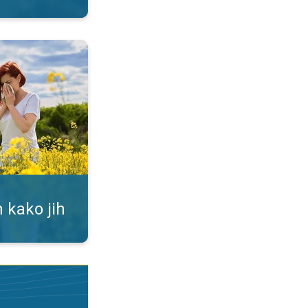
ti. Alergija na cvetni prah. . .
 kako jih