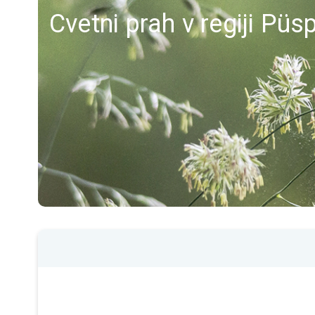
Cvetni prah v regiji Pü