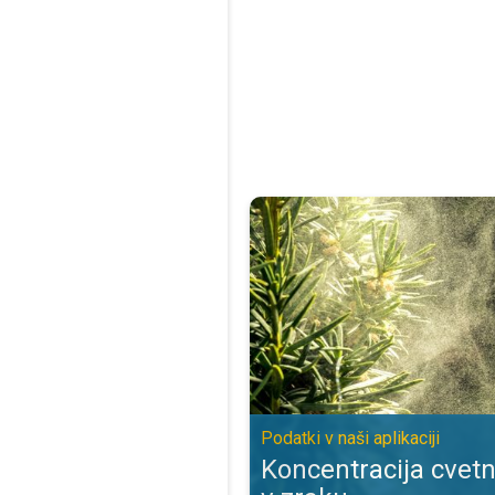
Koncentracija cvetnega prahu v zra
Podatki v naši aplikaciji
Koncentracija cvet