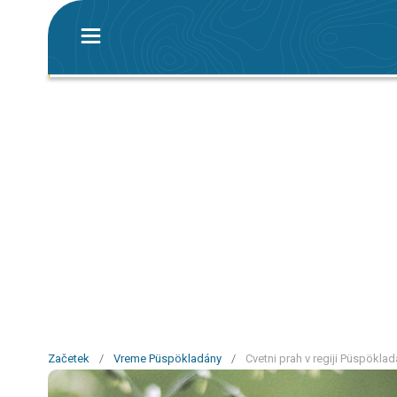
Začetek
/
Vreme Püspökladány
/
Cvetni prah v regiji Püspökla