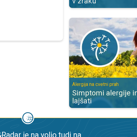
v zraku
Simptomi alergije in kako jih lajša
Alergija na cvetni prah
Simptomi alergije in
lajšati
adar je na voljo tudi na