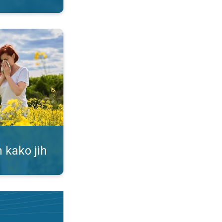
ti. Alergija na cvetni prah. . .
 kako jih