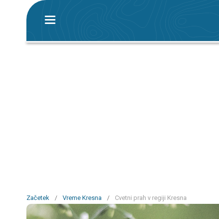
Začetek
/
Vreme Kresna
/
Cvetni prah v regiji Kresna