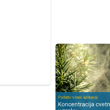
Koncentracija cvetnega prahu v zra
Podatki v naši aplikaciji
Koncentracija cvet