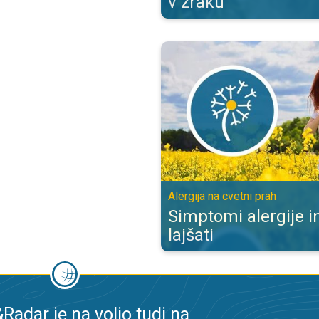
v zraku
Simptomi alergije in kako jih lajša
Alergija na cvetni prah
Simptomi alergije in
lajšati
adar je na voljo tudi na