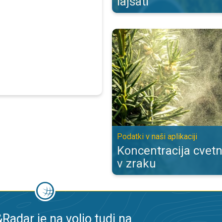
lajšati
Koncentracija cvetnega prahu v zra
Podatki v naši aplikaciji
Koncentracija cvet
v zraku
adar je na voljo tudi na