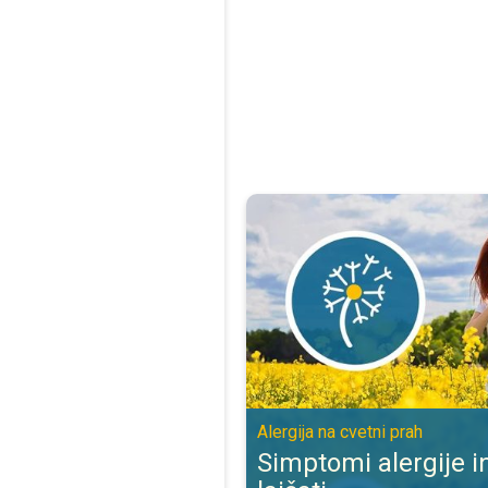
Simptomi alergije in kako jih lajša
Alergija na cvetni prah
Simptomi alergije in