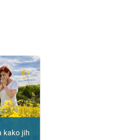
ti. Alergija na cvetni prah. . .
 kako jih