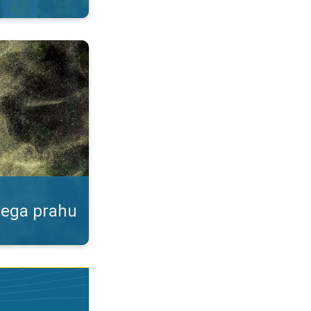
ku. Podatki v naši aplikaciji. . .
nega prahu