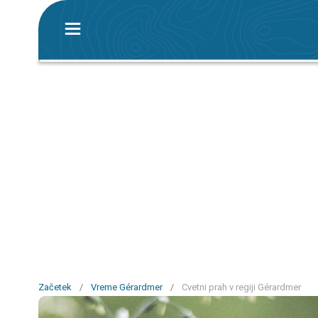
Začetek
/
Vreme Gérardmer
/
Cvetni prah v regiji Gérardmer