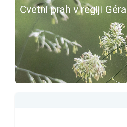
Cvetni prah v regiji Gé