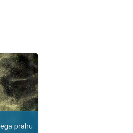
ku. Podatki v naši aplikaciji. . .
nega prahu