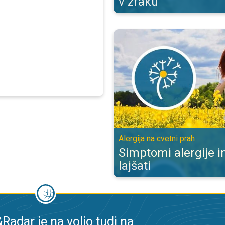
v zraku
Simptomi alergije in kako jih lajša
Alergija na cvetni prah
Simptomi alergije in
lajšati
adar je na voljo tudi na