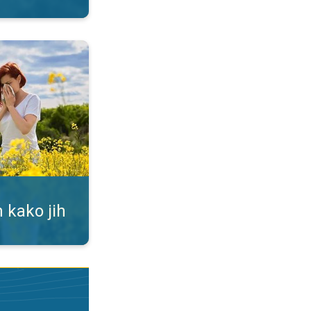
ti. Alergija na cvetni prah. . .
 kako jih