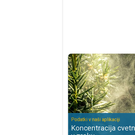
Koncentracija cvetnega prahu v zra
Podatki v naši aplikaciji
Koncentracija cvet