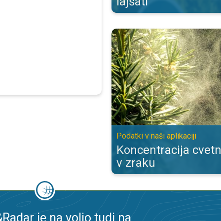
lajšati
Koncentracija cvetnega prahu v zra
Podatki v naši aplikaciji
Koncentracija cvet
v zraku
adar je na voljo tudi na