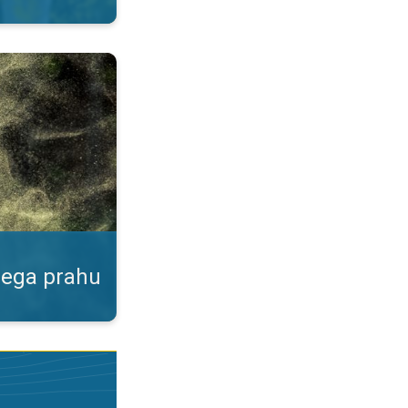
ku. Podatki v naši aplikaciji. . .
nega prahu