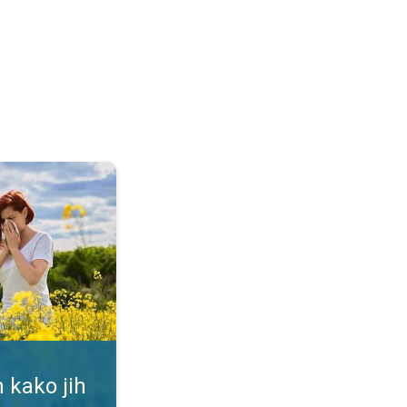
ti. Alergija na cvetni prah. . .
 kako jih