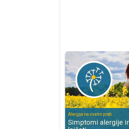
Simptomi alergije in kako jih lajša
Alergija na cvetni prah
Simptomi alergije in