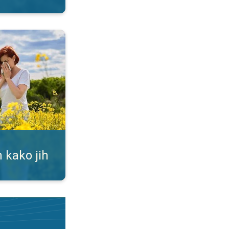
ti. Alergija na cvetni prah. . .
 kako jih