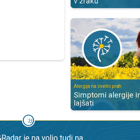
v zraku
Simptomi alergije in kako jih lajša
Alergija na cvetni prah
Simptomi alergije in
lajšati
adar je na voljo tudi na