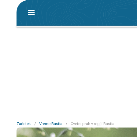
Začetek
/
Vreme Bastia
/
Cvetni prah v regiji Bastia