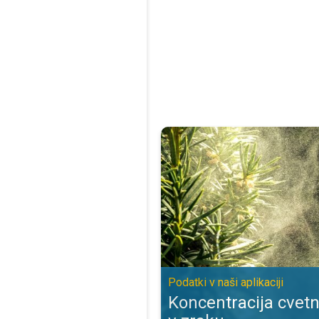
Koncentracija cvetnega prahu v zra
Podatki v naši aplikaciji
Koncentracija cvet