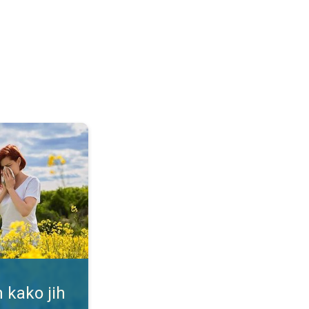
ti. Alergija na cvetni prah. . .
 kako jih