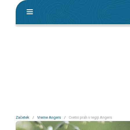
Začetek
/
Vreme Angers
/
Cvetni prah v regiji Angers