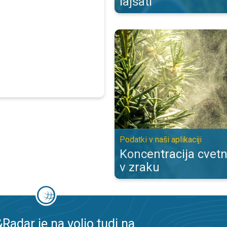
lajšati
Koncentracija cvetnega prahu v zra
Podatki v naši aplikaciji
Koncentracija cvet
v zraku
adar je na voljo tudi na