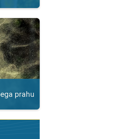
ku. Podatki v naši aplikaciji. . .
nega prahu