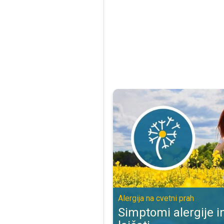
Simptomi alergije in kako jih lajša
Alergija na cvetni prah
Simptomi alergije in